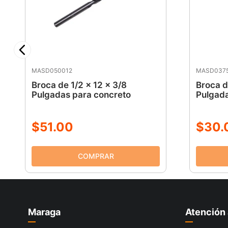
MASD050012
MASD037
Broca de 1/2 x 12 x 3/8
Broca d
Pulgadas para concreto
Pulgada
$
51
.
00
$
30
.
Maraga
Atención 