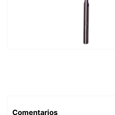
10
.
ke500
Comentarios