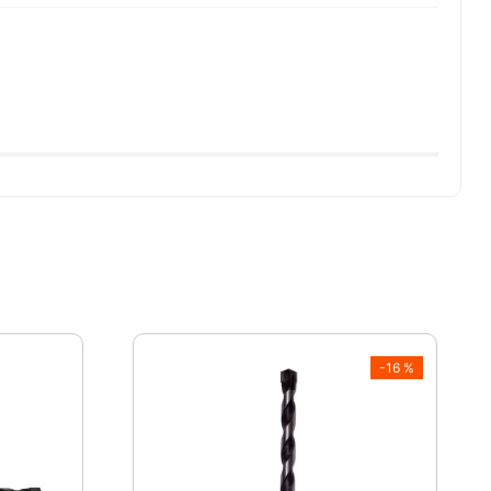
-
16 %