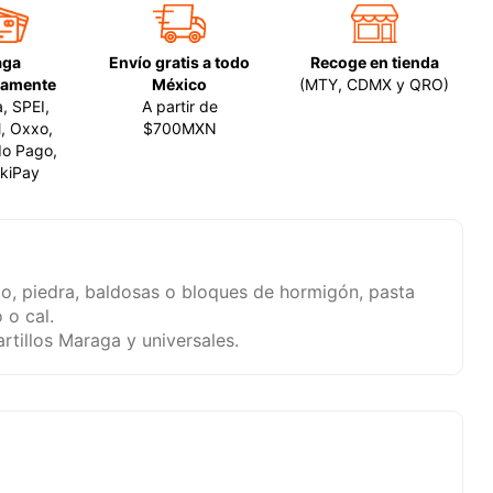
aga
Envío gratis a todo
Recoge en tienda
amente
México
(MTY, CDMX y QRO)
a, SPEI,
A partir de
, Oxxo,
$700MXN
o Pago,
kiPay
illo, piedra, baldosas o bloques de hormigón, pasta
 o cal.
tillos Maraga y universales.