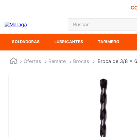
CO
Buscar
TÉRMINOS MÁS
SOLDADORAS
LUBRICANTES
TARIMERO
1
.
carbones
2
.
inversora
Ofertas
Remate
Brocas
Broca de 3/8 x 6
3
.
interruptor
4
.
sierra cinta
5
.
sierra sable
6
.
esmeriladora
7
.
lenox
8
.
clavos
9
.
ecoklean