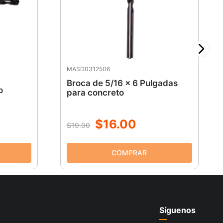
MASD0312506
Broca de 5/16 x 6 Pulgadas
o
para concreto
$
16
.
00
$
19
.
00
Síguenos