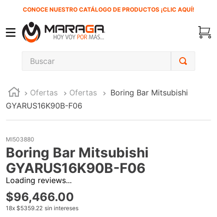
CONOCE NUESTRO CATÁLOGO DE PRODUCTOS ¡CLIC AQUÍ!
Buscar
TÉRMINOS MÁS BUSCADOS
Ofertas
Ofertas
Boring Bar Mitsubishi
1
.
inversora
GYARUS16K90B-F06
2
.
carbones
3
.
sierra cinta
MI503880
4
.
sierra sable
Boring Bar Mitsubishi
5
.
interruptor
GYARUS16K90B-F06
Loading reviews...
6
.
lenox
$
96
,
466
.
00
7
.
esmeriladora
18
x
$5359.22
sin intereses
8
.
clavos