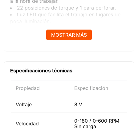
a la hora de trabajar.
22 posiciones de torque y 1 para perforar.
Luz LED que facilita el trabajo en lugares de
poca iluminación.
Mandril de acople que incrementa la
productividad del usuario.
MOSTRAR MÁS
Bloqueo de eje automático.
2 velocidades para perforar y atornillar según
sea necesario.
Especificaciones técnicas
Propiedad
Especificación
Voltaje
8 V
0-180 / 0-600 RPM
Velocidad
Sin carga