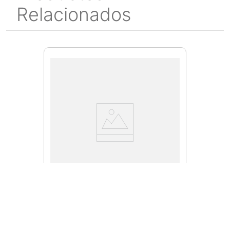
Relacionados
DCF008-B3
Atornillador Inlámbrico 1/4" 8V
DCF008-B3 Dewalt