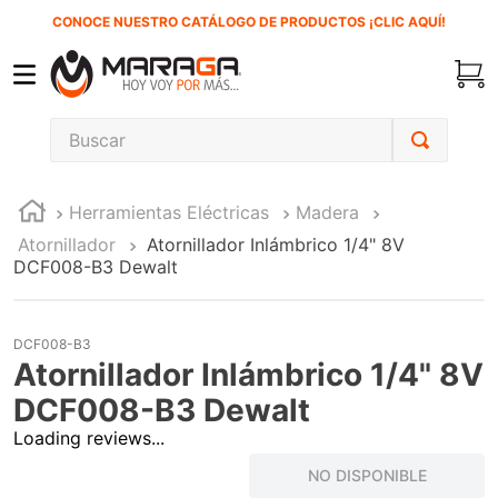
CONOCE NUESTRO CATÁLOGO DE PRODUCTOS ¡CLIC AQUÍ!
Buscar
TÉRMINOS MÁS BUSCADOS
Herramientas Eléctricas
Madera
1
.
carbones
Atornillador
Atornillador Inlámbrico 1/4" 8V
2
.
inversora
DCF008-B3 Dewalt
3
.
interruptor
4
.
sierra cinta
DCF008-B3
Atornillador Inlámbrico 1/4" 8V
5
.
sierra sable
DCF008-B3 Dewalt
6
.
esmeriladora
Loading reviews...
7
.
lenox
NO DISPONIBLE
8
.
clavos