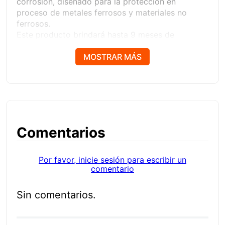
corrosión, diseñado para la protección en
proceso de metales ferrosos y materiales no
ferrosos.
Este producto brindará hasta 9 meses de
protección contra la oxidación en interiores.
Deja un residuo suave y no pegajoso.
MOSTRAR MÁS
Se puede usar en sistemas de refrigeración en
circulación para evitar que la oxidación ocurra en
las superficies de la máquina herramienta y
piezas mecanizadas.
Ficha técnica
Comentarios
Por favor, inicie sesión para escribir un
comentario
Sin comentarios.