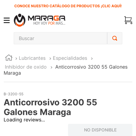
CONOCE NUESTRO CATÁLOGO DE PRODUCTOS ¡CLIC AQUÍ!
Buscar
TÉRMINOS MÁS BUSCADOS
Lubricantes
Especialidades
1
.
inversora
Inhibidor de oxido
Anticorrosivo 3200 55 Galones
2
.
carbones
Maraga
3
.
sierra cinta
4
.
sierra sable
B-3200-55
Anticorrosivo 3200 55
5
.
interruptor
Galones Maraga
6
.
lenox
Loading reviews...
7
.
esmeriladora
NO DISPONIBLE
8
.
clavos