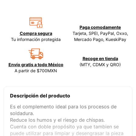
9
.
ecoklean
10
.
ke500
Paga comodamente
Compra segura
Tarjeta, SPEI, PayPal, Oxxo,
Tu información protegida
Mercado Pago, KueskiPay
Recoge en tienda
Envío gratis a todo México
(MTY, CDMX y QRO)
A partir de $700MXN
Descripción del producto
Es el complemento ideal para los procesos de
soldadura.
Reduce los humos y el riesgo de chispas.
Cuenta con doble propósito ya que tambien se
puede utilizar para limpiar y desengrasar la pieza