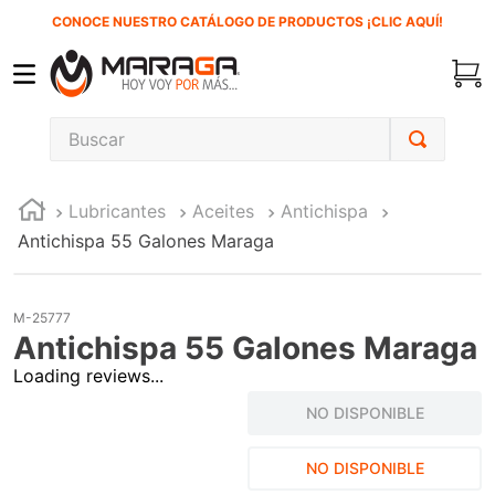
CONOCE NUESTRO CATÁLOGO DE PRODUCTOS ¡CLIC AQUÍ!
Buscar
TÉRMINOS MÁS BUSCADOS
Lubricantes
Aceites
Antichispa
1
.
carbones
Antichispa 55 Galones Maraga
2
.
inversora
3
.
interruptor
M-25777
4
.
sierra cinta
Antichispa 55 Galones Maraga
5
.
sierra sable
Loading reviews...
6
.
esmeriladora
NO DISPONIBLE
7
.
lenox
NO DISPONIBLE
8
.
clavos