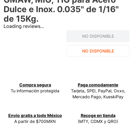
Dulce e Inox. 0.035" de 1/16"
9
.
ke500
de 15Kg.
10
.
-cut
Loading reviews...
NO DISPONIBLE
NO DISPONIBLE
Compra segura
Paga comodamente
Tu información protegida
Tarjeta, SPEI, PayPal, Oxxo,
Mercado Pago, KueskiPay
Envío gratis a todo México
Recoge en tienda
A partir de $700MXN
(MTY, CDMX y QRO)