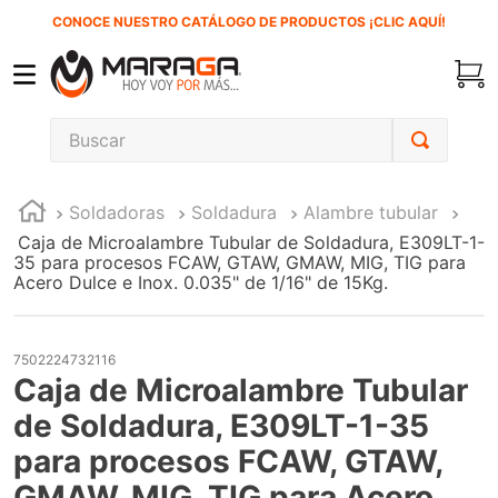
CONOCE NUESTRO CATÁLOGO DE PRODUCTOS ¡CLIC AQUÍ!
Buscar
TÉRMINOS MÁS BUSCADOS
Soldadoras
Soldadura
Alambre tubular
1
.
inversora
Caja de Microalambre Tubular de Soldadura, E309LT-1-
2
.
carbones
35 para procesos FCAW, GTAW, GMAW, MIG, TIG para
Acero Dulce e Inox. 0.035" de 1/16" de 15Kg.
3
.
sierra cinta
4
.
sierra sable
7502224732116
5
.
interruptor
Caja de Microalambre Tubular
6
.
lenox
de Soldadura, E309LT-1-35
7
.
esmeriladora
para procesos FCAW, GTAW,
GMAW, MIG, TIG para Acero
8
.
clavos