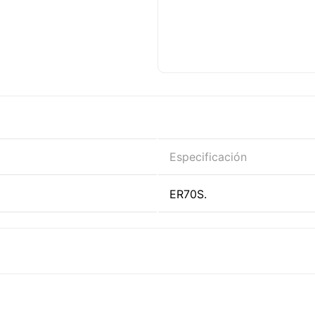
Ficha técnica
Especificación
ER70S.