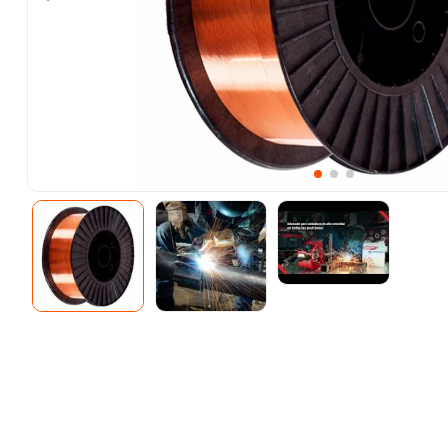
10
.
-cut