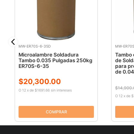
MW-ER70S-6-35D
MW-ER70S
Microalambre Soldadura
Tambo d
Tambo 0.035 Pulgadas 250kg
de Sol
ER70S-6-35
para p
de 0.04
$
20
,
300
.
00
$
14
,
900
.
O
12
x
de
$1691.66
sin intereses
O
12
x
de
$