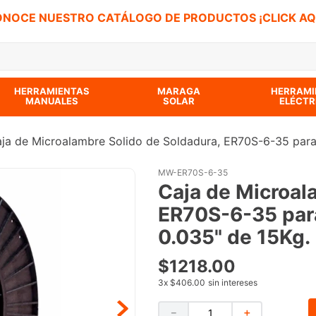
NOCE NUESTRO CATÁLOGO DE PRODUCTOS ¡CLICK AQ
 BUSCADOS
HERRAMIENTAS
MARAGA
HERRAMI
MANUALES
SOLAR
ELÉCTR
ja de Microalambre Solido de Soldadura, ER70S-6-35 pa
MW-ER70S-6-35
Caja de Microal
ER70S-6-35 pa
0.035" de 15Kg.
$
1218
.
00
3
x
$406.00
sin intereses
－
＋