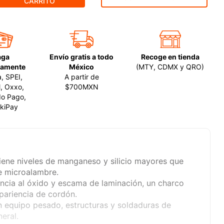
CARRITO
aga
Envío gratis a todo
Recoge en tienda
amente
México
(MTY, CDMX y QRO)
a, SPEI,
A partir de
, Oxxo,
$700MXN
o Pago,
kiPay
iene niveles de manganeso y silicio mayores que
e microalambre.
ncia al óxido y escama de laminación, un charco
pariencia de cordón.
n equipo pesado, estructuras y soldaduras de
eral.