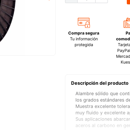
Compra segura
P
Tu información
comod
protegida
Tarjet
PayPal
Mercad
Kues
Descripción del producto
Alambre sólido que cont
los grados estándares d
Muestra excelente tolera
muy fluido y excelente a
Sus aplicaciones abarca
aceros al carbono en gen