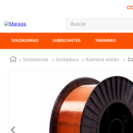
CO
Buscar
TÉRMINOS MÁS
SOLDADORAS
LUBRICANTES
TARIMERO
1
.
carbones
2
.
inversora
Soldadoras
Soldadura
Alambre solido
Ca
3
.
interruptor
4
.
sierra sable
5
.
sierra cinta
6
.
lenox
7
.
clavos
8
.
esmeriladora
9
.
ke500