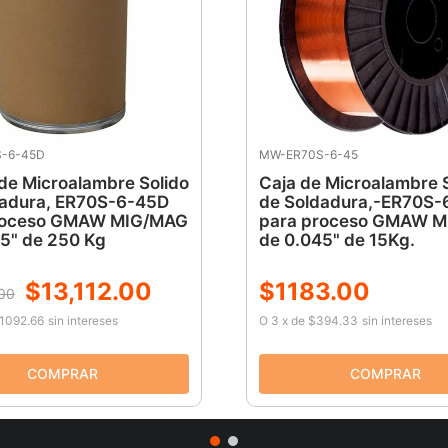
-6-45D
MW-ER70S-6-45
e Microalambre Solido
Caja de Microalambre 
dadura, ER70S-6-45D
de Soldadura,-ER70S-
roceso GMAW MIG/MAG
para proceso GMAW 
5" de 250 Kg
de 0.045" de 15Kg.
$
13
,
112
.
00
$
1183
.
00
00
1092.66
sin intereses
O
3
x
de
$394.33
sin intereses