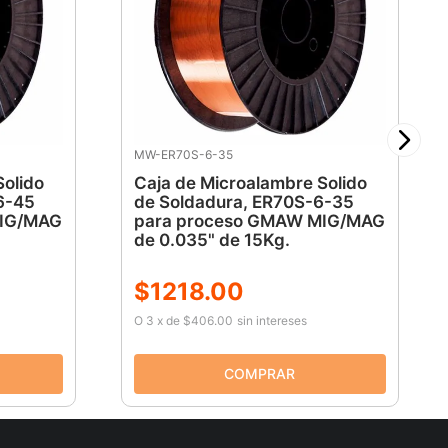
MW-ER70S-6-35
Solido
Caja de Microalambre Solido
6-45
de Soldadura, ER70S-6-35
MIG/MAG
para proceso GMAW MIG/MAG
de 0.035" de 15Kg.
$
1218
.
00
O
3
x
de
$406.00
sin intereses