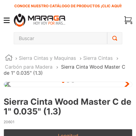
CONOCE NUESTRO CATÁLOGO DE PRODUCTOS ¡CLIC AQUÍ!
Buscar
TÉRMINOS MÁS BUSCADOS
Sierra Cintas y Maquinas
Sierra Cintas
1
.
carbones
Carbón para Madera
Sierra Cinta Wood Master C
2
.
inversora
de 1" 0.035" (1.3)
3
.
interruptor
4
.
sierra sable
Sierra Cinta Wood Master C de
5
.
sierra cinta
1" 0.035" (1.3)
6
.
lenox
20601
7
.
clavos
8
.
esmeriladora
Longitud