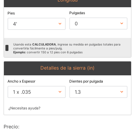
9
.
ke500
Pulgadas
Pies
10
.
-cut
0
4'
Usando esta
CALCULADORA
, ingrese su medida en pulgadas totales para
convertirla fácilmente a pies/pulg.
Ejemplo:
convertir 150 a 12 pies con 6 pulgadas
Detalles de la sierra (in)
Ancho x Espesor
Dientes por pulgada
1 x .035
1.3
¿Necesitas ayuda?
Precio: