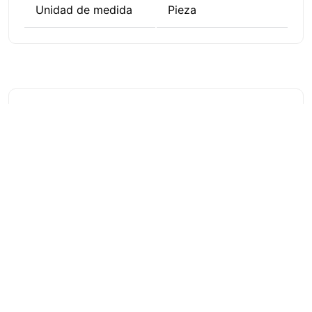
Unidad de medida
Pieza
Comentarios
Cargando...
Por favor, inicie sesión para escribir un
comentario
Cargando comentarios...
Maraga
+