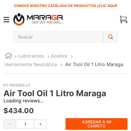
CONOCE NUESTRO CATÁLOGO DE PRODUCTOS ¡CLIC AQUÍ!
Buscar
TÉRMINOS MÁS BUSCADOS
Lubricantes
Aceites
1
.
carbones
Herramienta Neumática
Air Tool Oil 1 Litro Maraga
2
.
inversora
3
.
interruptor
PT-F870505-LT
4
.
sierra cinta
Air Tool Oil 1 Litro Maraga
5
.
sierra sable
Loading reviews...
6
.
esmeriladora
$
434
.
00
7
.
lenox
AGREGAR A MI
－
＋
CARRITO
8
.
clavos