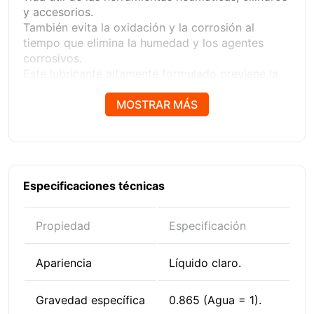
y accesorios.
También evita la oxidación y la corrosión al
tiempo que elimina la humedad y los agentes
corrosivos.
Este lubricante altamente formulado previene la
acumulación de parafina en las partes internas.
Está diseñado para mantener los sellos y las
MOSTRAR MÁS
juntas tóricas flexibles.
Ayuda a prevenir la congelación del escape a
bajas temperaturas.
Es no corrosivo y no reactivo.
Especificaciones técnicas
Propiedad
Especificación
Apariencia
Líquido claro.
Gravedad específica
0.865 (Agua = 1).