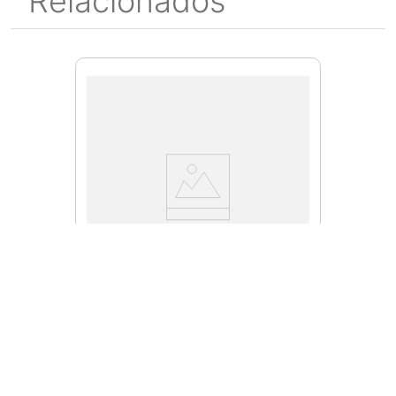
Relacionados
A446496
Punta Destornillador Torx 30
de 1-15/16"