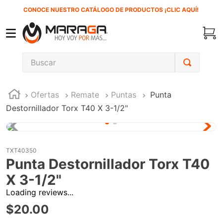
CONOCE NUESTRO CATÁLOGO DE PRODUCTOS ¡CLIC AQUÍ!
Buscar
TÉRMINOS MÁS BUSCADOS
Ofertas
Remate
Puntas
Punta
1
.
inversora
Destornillador Torx T40 X 3-1/2"
2
.
carbones
3
.
sierra cinta
4
.
sierra sable
TXT40350
Punta Destornillador Torx T40
5
.
interruptor
X 3-1/2"
6
.
lenox
Loading reviews...
7
.
esmeriladora
$
20
.
00
8
.
clavos