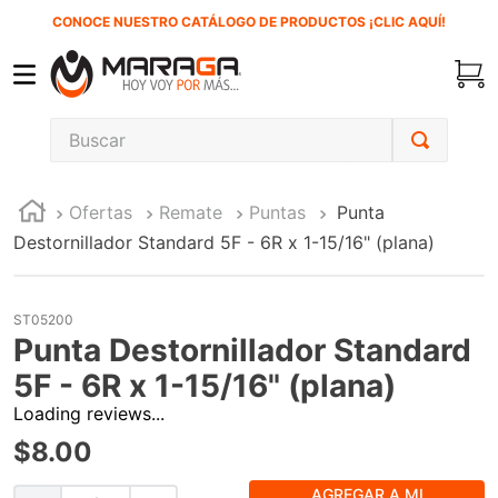
CONOCE NUESTRO CATÁLOGO DE PRODUCTOS ¡CLIC AQUÍ!
Buscar
TÉRMINOS MÁS BUSCADOS
Ofertas
Remate
Puntas
Punta
1
.
carbones
Destornillador Standard 5F - 6R x 1-15/16" (plana)
2
.
inversora
3
.
interruptor
ST05200
4
.
sierra sable
Punta Destornillador Standard
5
.
sierra cinta
5F - 6R x 1-15/16" (plana)
Loading reviews...
6
.
lenox
$
8
.
00
7
.
clavos
8
.
esmeriladora
AGREGAR A MI