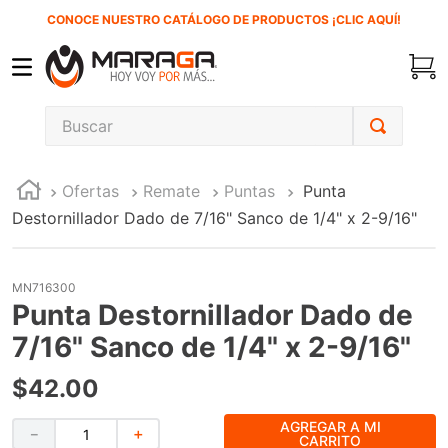
CONOCE NUESTRO CATÁLOGO DE PRODUCTOS ¡CLIC AQUÍ!
Buscar
TÉRMINOS MÁS BUSCADOS
Ofertas
Remate
Puntas
Punta
1
.
carbones
Destornillador Dado de 7/16" Sanco de 1/4" x 2-9/16"
2
.
inversora
3
.
interruptor
MN716300
4
.
esmeriladora
Punta Destornillador Dado de
5
.
sierra cinta
7/16" Sanco de 1/4" x 2-9/16"
6
.
sierra sable
$
42
.
00
7
.
clavos
AGREGAR A MI
－
＋
CARRITO
8
.
ecoklean