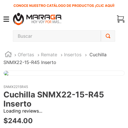
CONOCE NUESTRO CATÁLOGO DE PRODUCTOS ¡CLIC AQUÍ!
Buscar
TÉRMINOS MÁS BUSCADOS
Ofertas
Remate
Insertos
Cuchilla
1
.
carbones
SNMX22-15-R45 Inserto
2
.
inversora
3
.
interruptor
4
.
sierra cinta
SNMX2215R45
Cuchilla SNMX22-15-R45
5
.
sierra sable
Inserto
6
.
esmeriladora
Loading reviews...
7
.
lenox
$
244
.
00
8
.
clavos