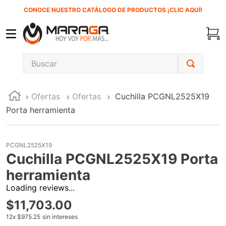
CONOCE NUESTRO CATÁLOGO DE PRODUCTOS ¡CLIC AQUÍ!
Buscar
TÉRMINOS MÁS BUSCADOS
Ofertas
Ofertas
Cuchilla PCGNL2525X19
1
.
carbones
Porta herramienta
2
.
inversora
3
.
interruptor
PCGNL2525X19
4
.
sierra sable
Cuchilla PCGNL2525X19 Porta
5
.
sierra cinta
herramienta
Loading reviews...
6
.
lenox
$
11
,
703
.
00
7
.
clavos
12
x
$975.25
sin intereses
8
.
esmeriladora