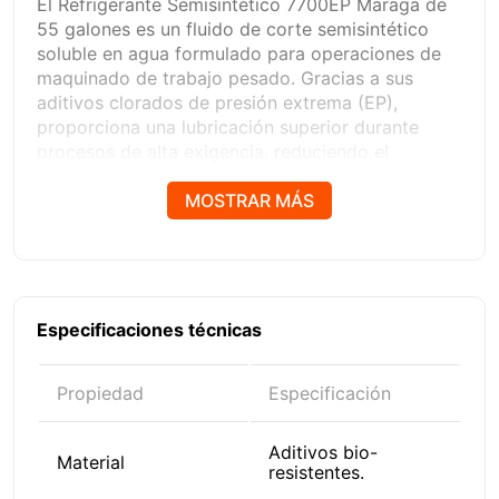
El Refrigerante Semisintético 7700EP Maraga de
55 galones es un fluido de corte semisintético
soluble en agua formulado para operaciones de
maquinado de trabajo pesado. Gracias a sus
aditivos clorados de presión extrema (EP),
proporciona una lubricación superior durante
procesos de alta exigencia, reduciendo el
desgaste de las herramientas y mejorando el
rendimiento del mecanizado.
MOSTRAR MÁS
Su tecnología avanzada de protección biológica
ayuda a mantener el refrigerante limpio y estable,
prolongando su vida útil y disminuyendo los
costos de mantenimiento.
Especificaciones técnicas
CARACTERÍSTICAS Y BENEFICIOS:
Ideal para maquinado CNC, torneado,
Propiedad
Especificación
fresado, taladrado, rectificado y otras
operaciones de trabajo pesado.
Aditivos bio-
Material
Aditivos de presión extrema (EP) que
resistentes.
brindan una excelente lubricación en