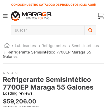
CONOCE NUESTRO CATÁLOGO DE PRODUCTOS ¡CLIC AQUÍ!
Buscar
TÉRMINOS MÁS BUSCADOS
Lubricantes
Refrigerantes
Semi sintéticos
1
.
inversora
Refrigerante Semisintético 7700EP Maraga 55
2
.
carbones
Galones
3
.
sierra cinta
4
.
sierra sable
A-7704-55
Refrigerante Semisintético
5
.
interruptor
7700EP Maraga 55 Galones
6
.
esmeriladora
Loading reviews...
7
.
lenox
$
59
,
206
.
00
8
.
clavos
18
x
$3289.22
sin intereses