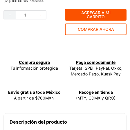
3
x
$366.66
sin intereses
9
.
ecoklean
AGREGAR A MI
－
＋
CARRITO
10
.
ke500
COMPRAR AHORA
Compra segura
Paga comodamente
Tu información protegida
Tarjeta, SPEI, PayPal, Oxxo,
Mercado Pago, KueskiPay
Envío gratis a todo México
Recoge en tienda
A partir de $700MXN
(MTY, CDMX y QRO)
Descripción del producto