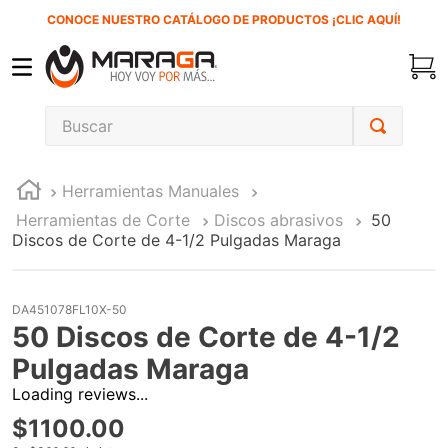
CONOCE NUESTRO CATÁLOGO DE PRODUCTOS ¡CLIC AQUÍ!
Buscar
TÉRMINOS MÁS BUSCADOS
Herramientas Manuales
1
.
carbones
Herramientas de Corte
Discos abrasivos
50
2
.
inversora
Discos de Corte de 4-1/2 Pulgadas Maraga
3
.
interruptor
4
.
sierra cinta
DA451078FL10X-50
50 Discos de Corte de 4-1/2
5
.
sierra sable
Pulgadas Maraga
6
.
esmeriladora
Loading reviews...
7
.
lenox
$
1100
.
00
8
.
clavos