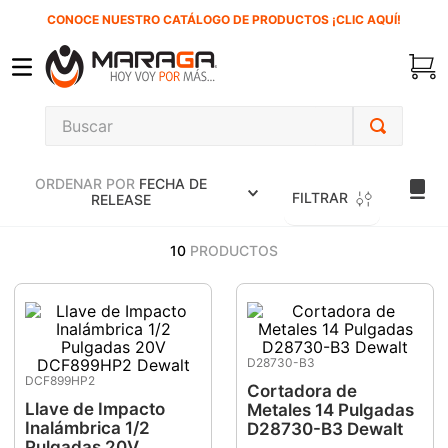
CONOCE NUESTRO CATÁLOGO DE PRODUCTOS ¡CLIC AQUÍ!
Buscar
TÉRMINOS MÁS BUSCADOS
ORDENAR POR
FECHA DE
1
.
carbones
FILTRAR
RELEASE
2
.
inversora
10
PRODUCTOS
3
.
interruptor
4
.
sierra cinta
5
.
lenox
D28730-B3
6
.
esmeriladora
DCF899HP2
Cortadora de
7
.
sierra sable
Llave de Impacto
Metales 14 Pulgadas
Inalámbrica 1/2
D28730-B3 Dewalt
8
.
ke500
Pulgadas 20V