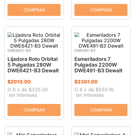
DWE6421-B3
DWE491-B3
Lijadora Roto Orbital
Esmeriladors 7
5 Pulgadas 280W
Pulgadas 2200W
DWE6421-B3 Dewalt
DWE491-B3 Dewalt
$
2010
.
00
$
3301
.
00
O
6
x
de
$335.00
O
6
x
de
$550.16
sin intereses
sin intereses