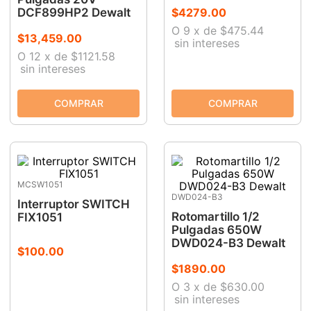
DCF899HP2 Dewalt
$
4279
.
00
9
.
clavos
O
9
x
de
$475.44
$
13
,
459
.
00
sin intereses
10
.
-cut
O
12
x
de
$1121.58
sin intereses
MCSW1051
DWD024-B3
Interruptor SWITCH
Rotomartillo 1/2
FIX1051
Pulgadas 650W
DWD024-B3 Dewalt
$
100
.
00
$
1890
.
00
O
3
x
de
$630.00
sin intereses