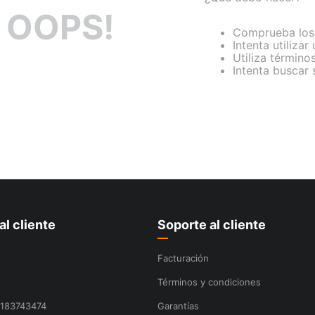
OOPS!
Comprueba los 
Intenta utilizar
Utiliza término
Intenta buscar
al cliente
Soporte al cliente
Facturación
Términos y condiciones
8183743474
Garantías