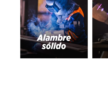
10
.
-cut