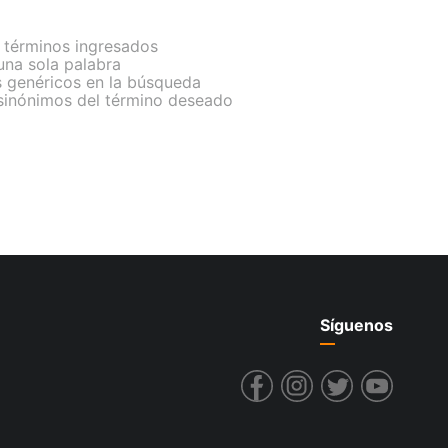
términos ingresados
 una sola palabra
s genéricos en la búsqueda
 sinónimos del término deseado
Síguenos