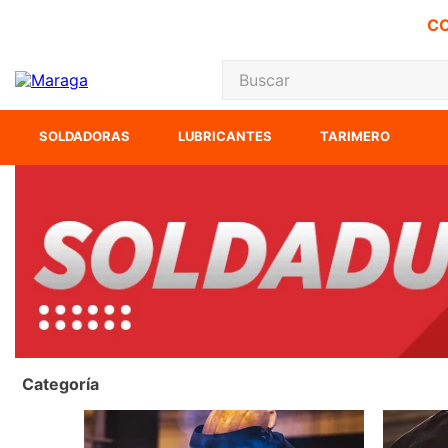
CO
Buscar
TÉRMINOS MÁS
SOLDADORAS
LUBRICANTES
TARIMERO
1
.
carbones
2
.
inversora
3
.
interruptor
4
.
sierra cinta
5
.
lenox
6
.
esmeriladora
7
.
sierra sable
Categoría
8
.
ke500
9
.
clavos