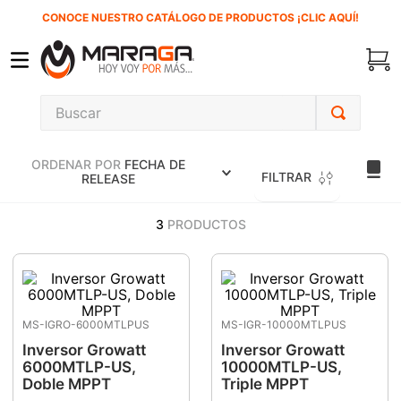
CONOCE NUESTRO CATÁLOGO DE PRODUCTOS ¡CLIC AQUÍ!
Buscar
TÉRMINOS MÁS BUSCADOS
ORDENAR POR
FECHA DE
1
.
carbones
FILTRAR
RELEASE
2
.
inversora
3
PRODUCTOS
3
.
interruptor
4
.
esmeriladora
5
.
sierra cinta
MS-IGRO-6000MTLPUS
MS-IGR-10000MTLPUS
6
.
sierra sable
Inversor Growatt
Inversor Growatt
7
.
clavos
6000MTLP-US,
10000MTLP-US,
Doble MPPT
Triple MPPT
8
.
ecoklean