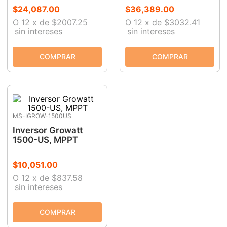
$
24
,
087
.
00
$
36
,
389
.
00
9
.
ke500
O
12
x
de
$2007.25
O
12
x
de
$3032.41
sin intereses
sin intereses
10
.
lenox
MS-IGROW-1500US
Inversor Growatt
1500-US, MPPT
$
10
,
051
.
00
O
12
x
de
$837.58
sin intereses