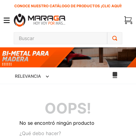
CONOCE NUESTRO CATÁLOGO DE PRODUCTOS ¡CLIC AQUÍ!
Buscar
TÉRMINOS MÁS BUSCADOS
1
.
inversora
2
.
carbones
RELEVANCIA
3
.
sierra cinta
4
.
sierra sable
OOPS!
5
.
interruptor
6
.
lenox
No se encontró ningún producto
7
.
esmeriladora
¿Qué debo hacer?
8
.
clavos