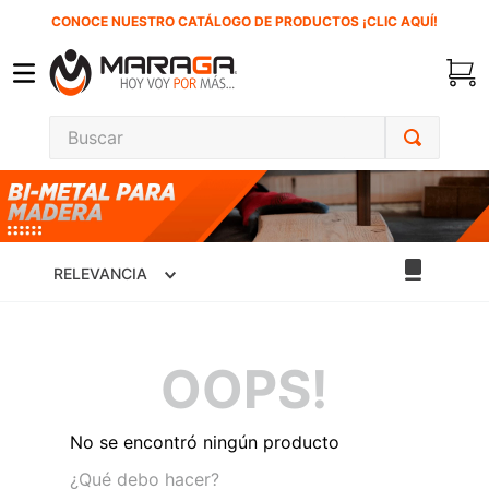
CONOCE NUESTRO CATÁLOGO DE PRODUCTOS ¡CLIC AQUÍ!
Buscar
TÉRMINOS MÁS BUSCADOS
1
.
carbones
2
.
inversora
RELEVANCIA
3
.
interruptor
4
.
sierra cinta
OOPS!
5
.
lenox
6
.
esmeriladora
No se encontró ningún producto
7
.
sierra sable
¿Qué debo hacer?
8
.
clavos