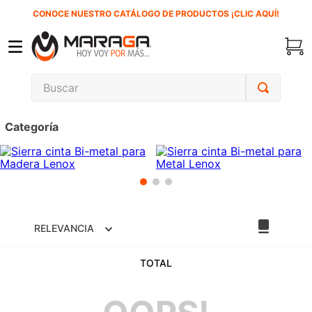
CONOCE NUESTRO CATÁLOGO DE PRODUCTOS ¡CLIC AQUÍ!
Buscar
TÉRMINOS MÁS BUSCADOS
Categoría
1
.
carbones
2
.
inversora
3
.
interruptor
4
.
sierra sable
RELEVANCIA
5
.
ke500
6
.
ecoklean
TOTAL
7
.
sierra cinta
8
.
lenox