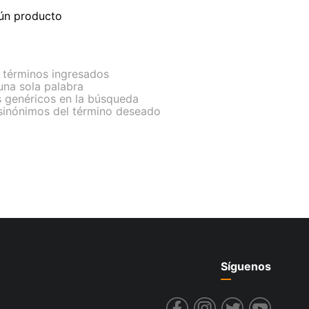
ún producto
términos ingresados
 una sola palabra
s genéricos en la búsqueda
 sinónimos del término deseado
Síguenos