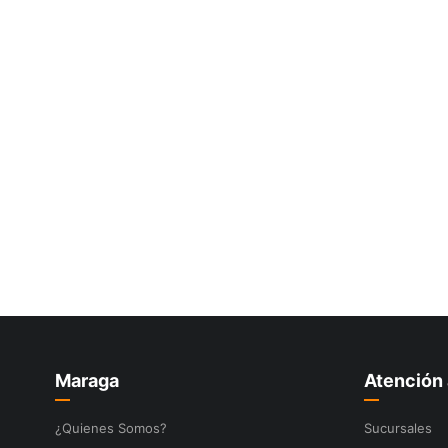
10
.
-cut
Maraga
Atención 
¿Quienes Somos?
Sucursales