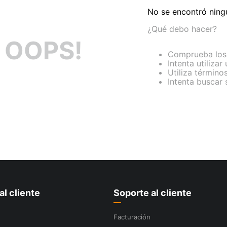
No se encontró ning
¿Qué debo hacer?
OOPS!
Comprueba los 
Intenta utilizar
Utiliza término
Intenta buscar
al cliente
Soporte al cliente
Facturación