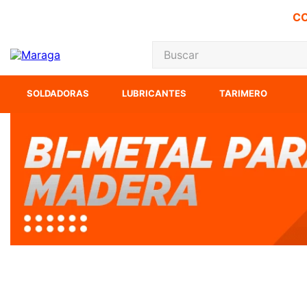
CO
Buscar
TÉRMINOS MÁS
SOLDADORAS
LUBRICANTES
TARIMERO
1
.
carbones
2
.
inversora
3
.
interruptor
4
.
sierra sable
5
.
sierra cinta
6
.
lenox
7
.
clavos
8
.
esmeriladora
9
.
ke500