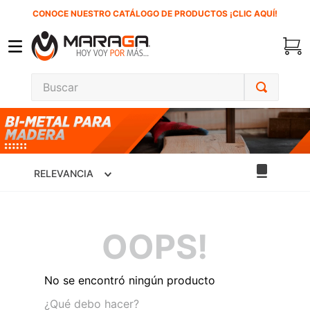
CONOCE NUESTRO CATÁLOGO DE PRODUCTOS ¡CLIC AQUÍ!
Buscar
TÉRMINOS MÁS BUSCADOS
1
.
carbones
2
.
inversora
RELEVANCIA
3
.
interruptor
4
.
esmeriladora
OOPS!
5
.
sierra cinta
6
.
sierra sable
No se encontró ningún producto
7
.
clavos
¿Qué debo hacer?
8
.
ecoklean