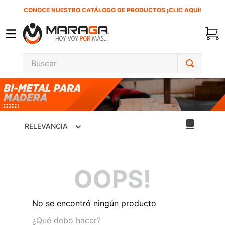
CONOCE NUESTRO CATÁLOGO DE PRODUCTOS ¡CLIC AQUÍ!
Buscar
TÉRMINOS MÁS BUSCADOS
1
.
carbones
2
.
inversora
RELEVANCIA
3
.
interruptor
4
.
sierra sable
OOPS!
5
.
sierra cinta
6
.
lenox
No se encontró ningún producto
7
.
clavos
¿Qué debo hacer?
8
.
esmeriladora