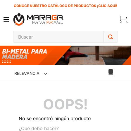
CONOCE NUESTRO CATÁLOGO DE PRODUCTOS ¡CLIC AQUÍ!
Buscar
TÉRMINOS MÁS BUSCADOS
1
.
inversora
2
.
carbones
RELEVANCIA
3
.
sierra cinta
4
.
sierra sable
OOPS!
5
.
interruptor
6
.
esmeriladora
No se encontró ningún producto
7
.
clavos
¿Qué debo hacer?
8
.
lenox