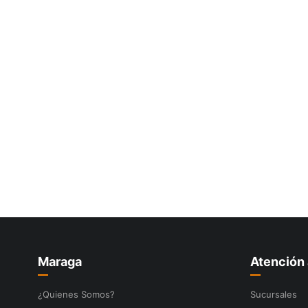
10
.
-cut
Maraga
Atención 
¿Quienes Somos?
Sucursales