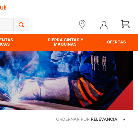
UÍ!
ENTAS
SIERRA CINTAS Y
OFERTAS
ICAS
MAQUINAS
ORDERNAR POR
RELEVANCIA