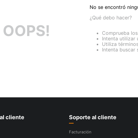
No se encontró ning
¿Qué debo hacer?
OOPS!
Comprueba los 
Intenta utilizar
Utiliza término
Intenta buscar
al cliente
Soporte al cliente
Facturación