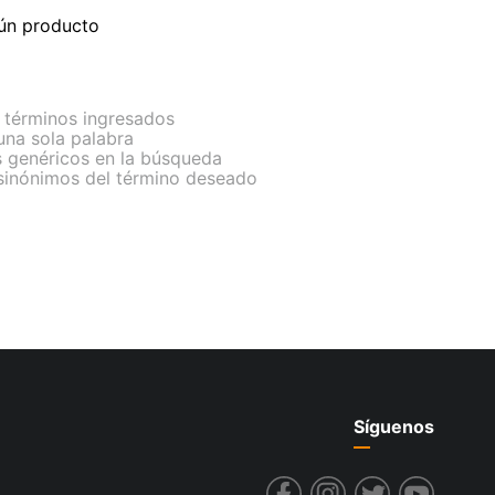
ún producto
términos ingresados
 una sola palabra
s genéricos en la búsqueda
 sinónimos del término deseado
Síguenos