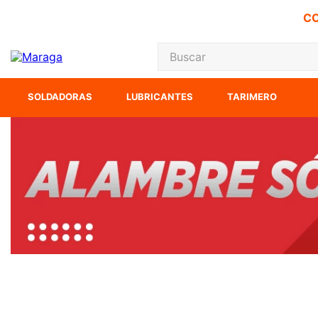
CO
Buscar
TÉRMINOS MÁS
SOLDADORAS
LUBRICANTES
TARIMERO
1
.
carbones
2
.
inversora
3
.
interruptor
4
.
sierra sable
5
.
sierra cinta
6
.
lenox
7
.
clavos
8
.
esmeriladora
9
.
ke500