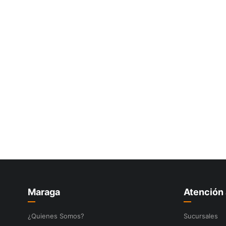
10
.
ke500
Maraga
Atención 
¿Quienes Somos?
Sucursales