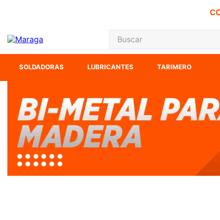
CO
Buscar
TÉRMINOS MÁS
SOLDADORAS
LUBRICANTES
TARIMERO
1
.
carbones
2
.
inversora
3
.
interruptor
4
.
esmeriladora
5
.
sierra cinta
6
.
sierra sable
7
.
clavos
8
.
lenox
9
.
ecoklean