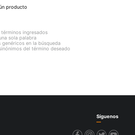
ún producto
términos ingresados
 una sola palabra
s genéricos en la búsqueda
 sinónimos del término deseado
Síguenos