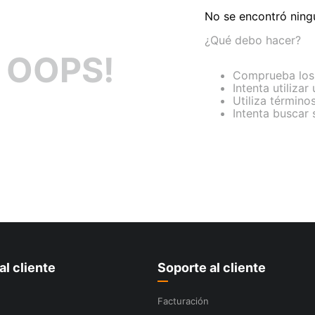
No se encontró ning
¿Qué debo hacer?
OOPS!
Comprueba los 
Intenta utilizar
Utiliza término
Intenta buscar
al cliente
Soporte al cliente
Facturación