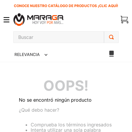
CONOCE NUESTRO CATÁLOGO DE PRODUCTOS ¡CLIC AQUÍ!
Buscar
TÉRMINOS MÁS BUSCADOS
RELEVANCIA
1
.
carbones
2
.
inversora
3
.
interruptor
OOPS!
4
.
esmeriladora
5
.
sierra cinta
No se encontró ningún producto
6
.
sierra sable
¿Qué debo hacer?
7
.
clavos
Comprueba los términos ingresados
Intenta utilizar una sola palabra
8
.
ecoklean