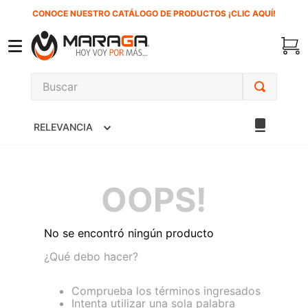
CONOCE NUESTRO CATÁLOGO DE PRODUCTOS ¡CLIC AQUÍ!
Buscar
TÉRMINOS MÁS BUSCADOS
RELEVANCIA
1
.
carbones
2
.
inversora
3
.
interruptor
OOPS!
4
.
sierra cinta
5
.
lenox
No se encontró ningún producto
6
.
esmeriladora
¿Qué debo hacer?
7
.
sierra sable
Comprueba los términos ingresados
Intenta utilizar una sola palabra
8
.
clavos