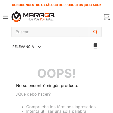
CONOCE NUESTRO CATÁLOGO DE PRODUCTOS ¡CLIC AQUÍ!
Buscar
TÉRMINOS MÁS BUSCADOS
RELEVANCIA
1
.
carbones
2
.
inversora
3
.
interruptor
OOPS!
4
.
sierra sable
5
.
sierra cinta
No se encontró ningún producto
6
.
lenox
¿Qué debo hacer?
7
.
clavos
Comprueba los términos ingresados
Intenta utilizar una sola palabra
8
.
esmeriladora