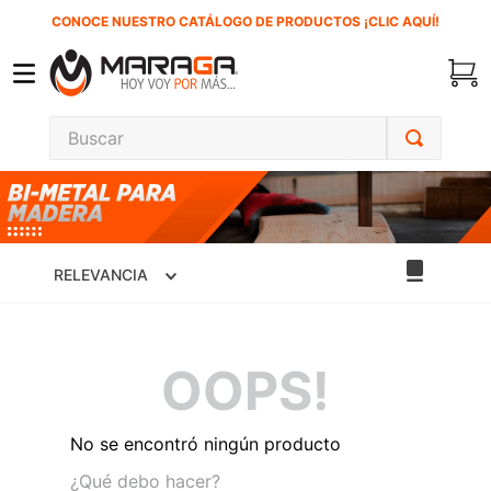
CONOCE NUESTRO CATÁLOGO DE PRODUCTOS ¡CLIC AQUÍ!
Buscar
TÉRMINOS MÁS BUSCADOS
1
.
carbones
2
.
inversora
RELEVANCIA
3
.
interruptor
4
.
sierra cinta
OOPS!
5
.
sierra sable
6
.
esmeriladora
No se encontró ningún producto
7
.
lenox
¿Qué debo hacer?
8
.
clavos