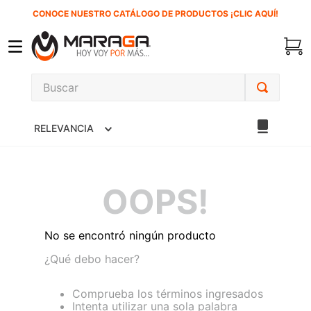
CONOCE NUESTRO CATÁLOGO DE PRODUCTOS ¡CLIC AQUÍ!
Buscar
TÉRMINOS MÁS BUSCADOS
RELEVANCIA
1
.
carbones
2
.
inversora
3
.
interruptor
OOPS!
4
.
sierra cinta
5
.
lenox
No se encontró ningún producto
6
.
esmeriladora
¿Qué debo hacer?
7
.
sierra sable
Comprueba los términos ingresados
Intenta utilizar una sola palabra
8
.
clavos