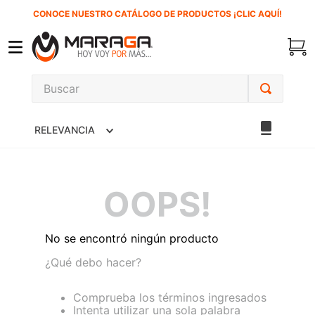
CONOCE NUESTRO CATÁLOGO DE PRODUCTOS ¡CLIC AQUÍ!
Buscar
TÉRMINOS MÁS BUSCADOS
RELEVANCIA
1
.
carbones
2
.
inversora
3
.
interruptor
OOPS!
4
.
sierra sable
5
.
ke500
No se encontró ningún producto
6
.
ecoklean
¿Qué debo hacer?
7
.
sierra cinta
Comprueba los términos ingresados
Intenta utilizar una sola palabra
8
.
lenox