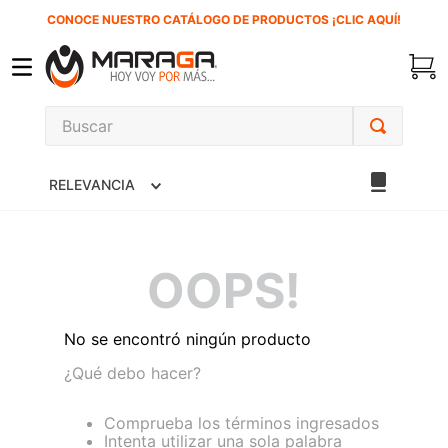
CONOCE NUESTRO CATÁLOGO DE PRODUCTOS ¡CLIC AQUÍ!
Buscar
TÉRMINOS MÁS BUSCADOS
RELEVANCIA
1
.
inversora
2
.
carbones
3
.
sierra cinta
OOPS!
4
.
sierra sable
5
.
interruptor
No se encontró ningún producto
6
.
lenox
¿Qué debo hacer?
7
.
esmeriladora
Comprueba los términos ingresados
Intenta utilizar una sola palabra
8
.
clavos