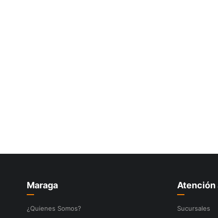
10
.
-cut
Maraga
Atención 
¿Quienes Somos?
Sucursales