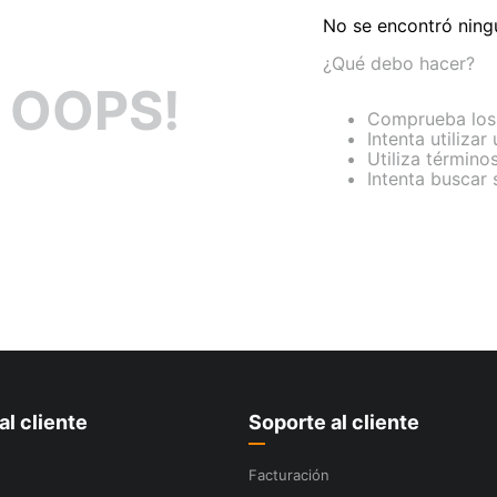
No se encontró ning
¿Qué debo hacer?
OOPS!
Comprueba los 
Intenta utilizar
Utiliza término
Intenta buscar
al cliente
Soporte al cliente
Facturación