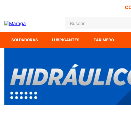
CO
Buscar
TÉRMINOS MÁS
SOLDADORAS
LUBRICANTES
TARIMERO
1
.
carbones
2
.
inversora
3
.
interruptor
4
.
sierra sable
5
.
sierra cinta
6
.
lenox
7
.
clavos
8
.
esmeriladora
9
.
ke500