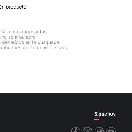
ún producto
términos ingresados
 una sola palabra
s genéricos en la búsqueda
 sinónimos del término deseado
Síguenos