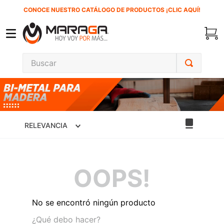
CONOCE NUESTRO CATÁLOGO DE PRODUCTOS ¡CLIC AQUÍ!
Buscar
TÉRMINOS MÁS BUSCADOS
1
.
carbones
2
.
inversora
RELEVANCIA
3
.
interruptor
4
.
sierra sable
OOPS!
5
.
sierra cinta
6
.
lenox
No se encontró ningún producto
7
.
clavos
¿Qué debo hacer?
8
.
esmeriladora