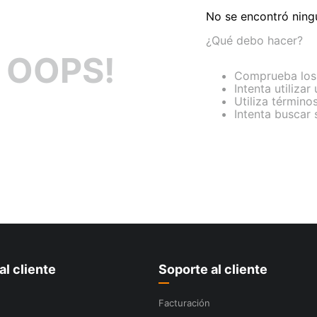
No se encontró ning
¿Qué debo hacer?
OOPS!
Comprueba los 
Intenta utilizar
Utiliza término
Intenta buscar
al cliente
Soporte al cliente
Facturación