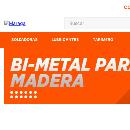
CO
Buscar
TÉRMINOS MÁS
SOLDADORAS
LUBRICANTES
TARIMERO
1
.
carbones
2
.
inversora
3
.
interruptor
4
.
sierra cinta
5
.
sierra sable
6
.
esmeriladora
7
.
lenox
8
.
clavos
9
.
ecoklean