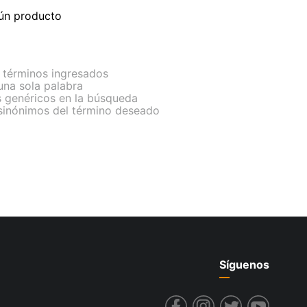
ún producto
términos ingresados
 una sola palabra
s genéricos en la búsqueda
 sinónimos del término deseado
Síguenos