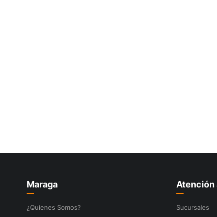
10
.
ke500
Maraga
Atención 
¿Quienes Somos?
Sucursales