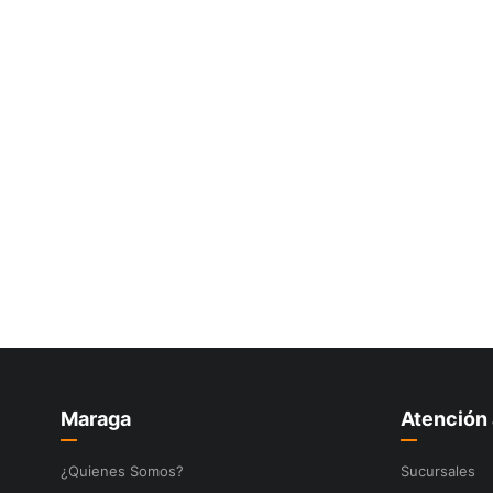
10
.
ke500
Maraga
Atención 
¿Quienes Somos?
Sucursales