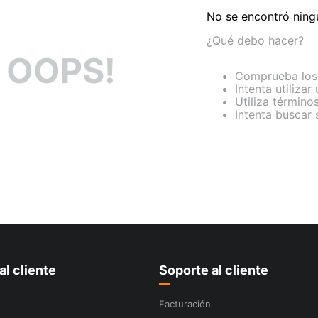
No se encontró ning
¿Qué debo hacer?
OOPS!
Comprueba los 
Intenta utilizar
Utiliza término
Intenta buscar
al cliente
Soporte al cliente
Facturación