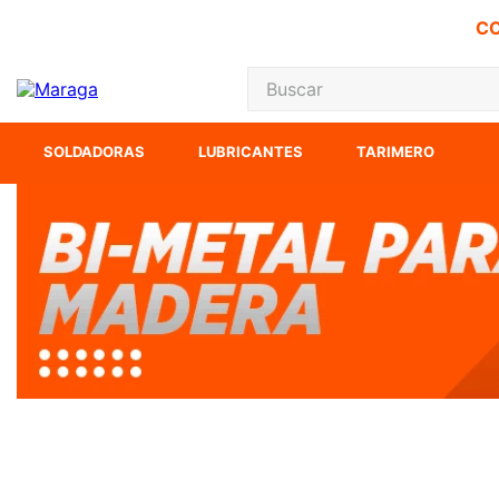
CO
Buscar
TÉRMINOS MÁS
SOLDADORAS
LUBRICANTES
TARIMERO
1
.
carbones
2
.
inversora
3
.
interruptor
4
.
sierra cinta
5
.
sierra sable
6
.
esmeriladora
7
.
lenox
8
.
clavos
9
.
ecoklean