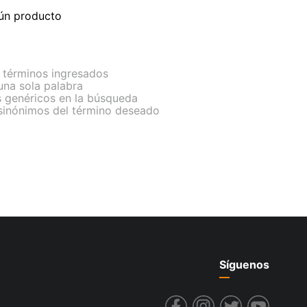
ún producto
términos ingresados
 una sola palabra
s genéricos en la búsqueda
 sinónimos del término deseado
Síguenos