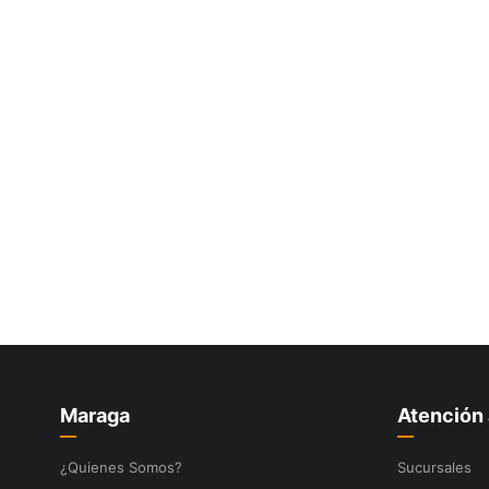
10
.
-cut
Maraga
Atención 
¿Quienes Somos?
Sucursales