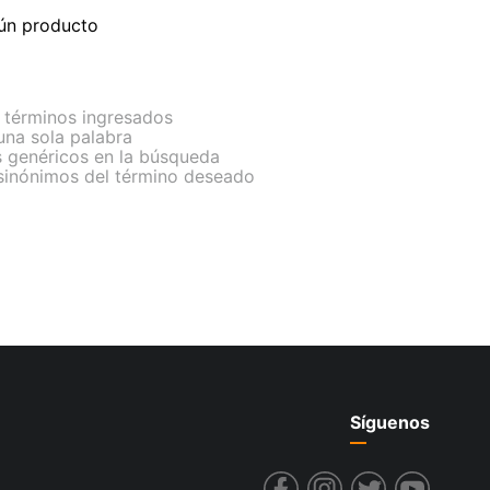
ún producto
términos ingresados
 una sola palabra
s genéricos en la búsqueda
 sinónimos del término deseado
Síguenos