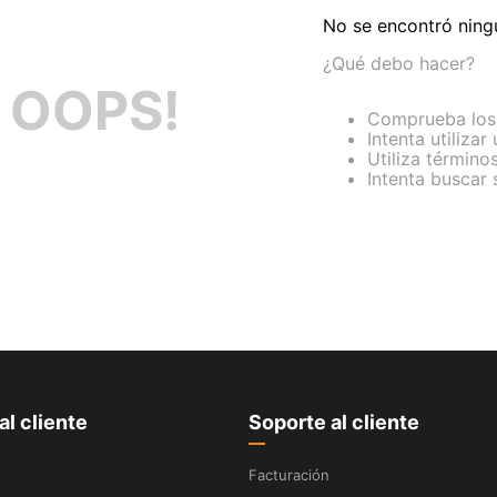
No se encontró ning
¿Qué debo hacer?
OOPS!
Comprueba los 
Intenta utilizar
Utiliza término
Intenta buscar
al cliente
Soporte al cliente
Facturación