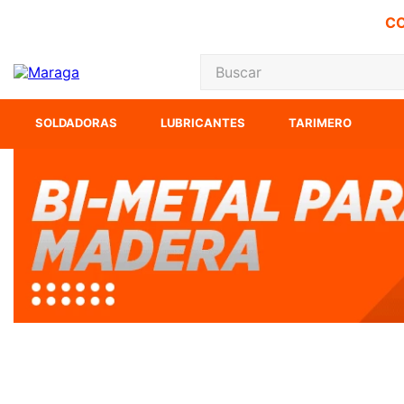
CO
Buscar
TÉRMINOS MÁS
SOLDADORAS
LUBRICANTES
TARIMERO
1
.
carbones
2
.
inversora
3
.
interruptor
4
.
sierra cinta
5
.
lenox
6
.
esmeriladora
7
.
sierra sable
8
.
ke500
9
.
clavos