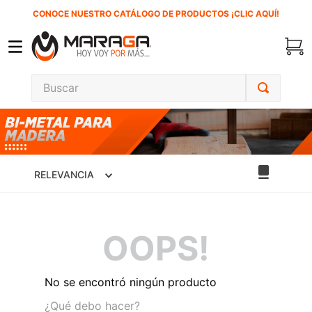
CONOCE NUESTRO CATÁLOGO DE PRODUCTOS ¡CLIC AQUÍ!
Buscar
TÉRMINOS MÁS BUSCADOS
1
.
inversora
2
.
carbones
RELEVANCIA
3
.
sierra cinta
4
.
sierra sable
OOPS!
5
.
interruptor
6
.
lenox
No se encontró ningún producto
7
.
esmeriladora
¿Qué debo hacer?
8
.
clavos