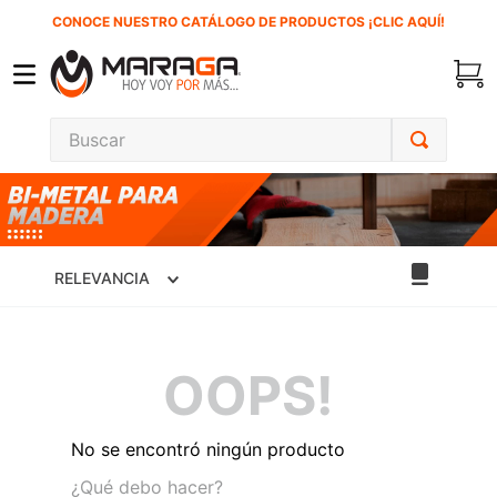
CONOCE NUESTRO CATÁLOGO DE PRODUCTOS ¡CLIC AQUÍ!
Buscar
TÉRMINOS MÁS BUSCADOS
1
.
carbones
2
.
inversora
RELEVANCIA
3
.
interruptor
4
.
sierra cinta
OOPS!
5
.
sierra sable
6
.
esmeriladora
No se encontró ningún producto
7
.
lenox
¿Qué debo hacer?
8
.
clavos