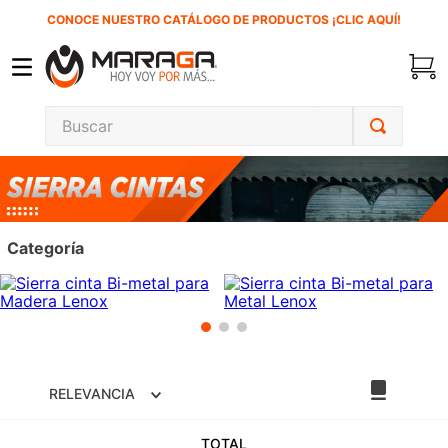
CONOCE NUESTRO CATÁLOGO DE PRODUCTOS ¡CLIC AQUÍ!
Buscar
TÉRMINOS MÁS BUSCADOS
1
.
carbones
2
.
inversora
Categoría
3
.
interruptor
4
.
sierra cinta
5
.
lenox
6
.
esmeriladora
RELEVANCIA
7
.
sierra sable
8
.
ke500
TOTAL