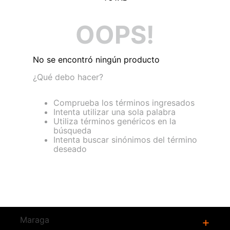
9
.
clavos
OOPS!
10
.
-cut
No se encontró ningún producto
¿Qué debo hacer?
Comprueba los términos ingresados
Intenta utilizar una sola palabra
Utiliza términos genéricos en la
búsqueda
Intenta buscar sinónimos del término
deseado
Maraga
+