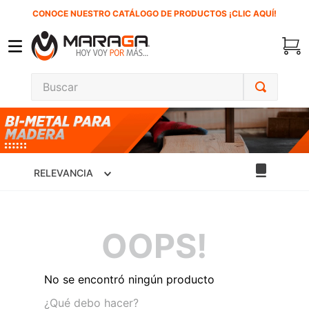
CONOCE NUESTRO CATÁLOGO DE PRODUCTOS ¡CLIC AQUÍ!
Buscar
TÉRMINOS MÁS BUSCADOS
1
.
carbones
2
.
inversora
RELEVANCIA
3
.
interruptor
4
.
sierra sable
OOPS!
5
.
sierra cinta
6
.
lenox
No se encontró ningún producto
7
.
clavos
¿Qué debo hacer?
8
.
esmeriladora