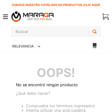
CONOCE NUESTRO CATÁLOGO DE PRODUCTOS ¡CLIC AQUÍ!
Buscar
TÉRMINOS MÁS BUSCADOS
RELEVANCIA
1
.
inversora
2
.
carbones
3
.
sierra cinta
OOPS!
4
.
sierra sable
5
.
interruptor
No se encontró ningún producto
6
.
lenox
¿Qué debo hacer?
7
.
esmeriladora
Comprueba los términos ingresados
Intenta utilizar una sola palabra
8
.
clavos