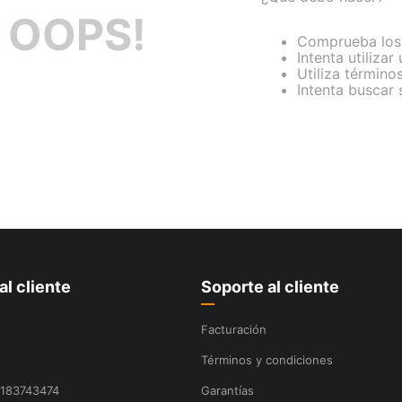
OOPS!
Comprueba los 
Intenta utilizar
Utiliza término
Intenta buscar
al cliente
Soporte al cliente
Facturación
Términos y condiciones
8183743474
Garantías