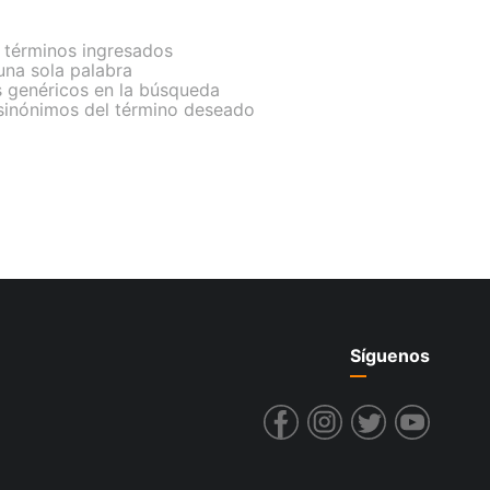
términos ingresados
 una sola palabra
s genéricos en la búsqueda
 sinónimos del término deseado
Síguenos