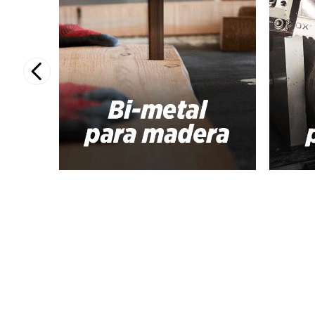
10
.
-cut