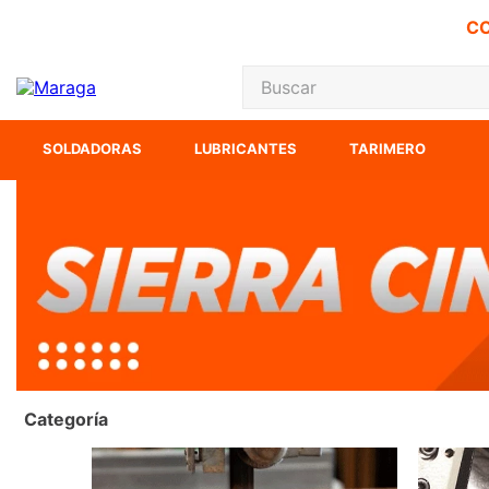
CO
Buscar
TÉRMINOS MÁS
SOLDADORAS
LUBRICANTES
TARIMERO
1
.
carbones
2
.
inversora
3
.
interruptor
4
.
sierra cinta
5
.
lenox
6
.
esmeriladora
7
.
sierra sable
Categoría
8
.
ke500
9
.
clavos