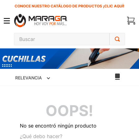
CONOCE NUESTRO CATÁLOGO DE PRODUCTOS ¡CLIC AQUÍ!
Buscar
TÉRMINOS MÁS BUSCADOS
1
.
carbones
2
.
inversora
RELEVANCIA
3
.
interruptor
4
.
esmeriladora
OOPS!
5
.
sierra cinta
6
.
sierra sable
No se encontró ningún producto
7
.
clavos
¿Qué debo hacer?
8
.
ecoklean