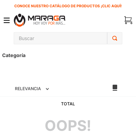
CONOCE NUESTRO CATÁLOGO DE PRODUCTOS ¡CLIC AQUÍ!
Buscar
TÉRMINOS MÁS BUSCADOS
Categoría
1
.
carbones
2
.
inversora
3
.
interruptor
RELEVANCIA
4
.
sierra sable
5
.
sierra cinta
TOTAL
6
.
lenox
OOPS!
7
.
clavos
8
.
esmeriladora