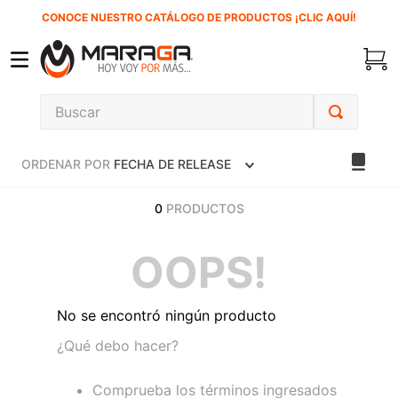
CONOCE NUESTRO CATÁLOGO DE PRODUCTOS ¡CLIC AQUÍ!
Buscar
TÉRMINOS MÁS BUSCADOS
ORDENAR POR
FECHA DE RELEASE
1
.
carbones
2
.
inversora
0
PRODUCTOS
3
.
interruptor
OOPS!
4
.
sierra sable
5
.
sierra cinta
No se encontró ningún producto
6
.
lenox
¿Qué debo hacer?
7
.
clavos
Comprueba los términos ingresados
8
.
esmeriladora