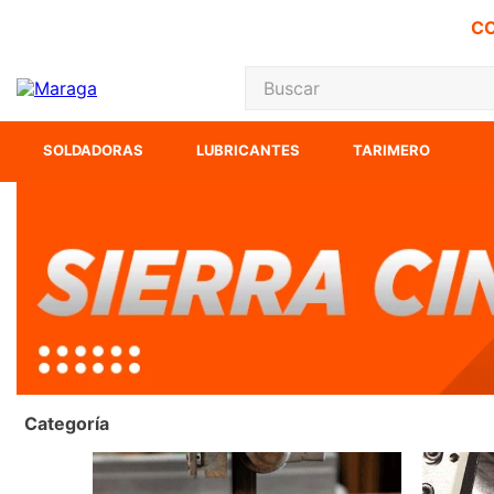
CO
Buscar
TÉRMINOS MÁS
SOLDADORAS
LUBRICANTES
TARIMERO
1
.
inversora
2
.
carbones
3
.
sierra cinta
4
.
sierra sable
5
.
interruptor
6
.
lenox
7
.
esmeriladora
Categoría
8
.
clavos
9
.
ke500