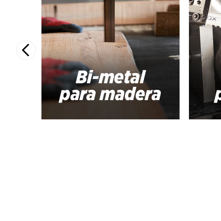
10
.
ecoklean