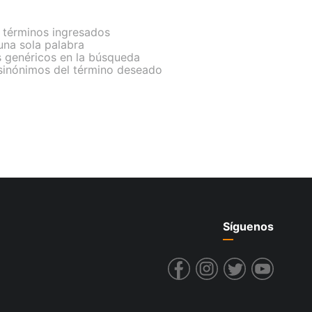
términos ingresados
 una sola palabra
s genéricos en la búsqueda
 sinónimos del término deseado
Síguenos