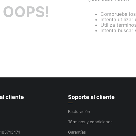
OOPS!
Comprueba los 
Intenta utilizar
Utiliza término
Intenta buscar
al cliente
Soporte al cliente
Facturación
Términos y condiciones
8183743474
Garantías